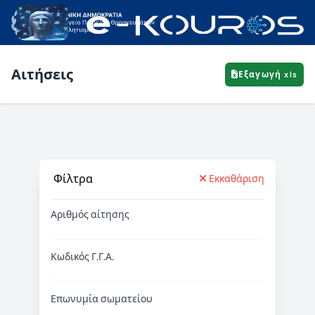
Αιτήσεις
Εξαγωγή xls
Φίλτρα
Εκκαθάριση
Αριθμός αίτησης
Κωδικός Γ.Γ.Α.
Επωνυμία σωματείου