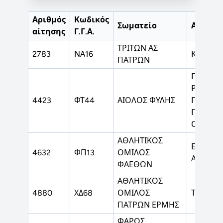
Αριθμός
Κωδικός
Σωματείο
Αθλήμα
αίτησης
Γ.Γ.Α.
ΤΡΙΤΩΝ ΑΣ
2783
ΝΑ16
ΚΑΛΑΘΟ
ΠΑΤΡΩΝ
ΠΕΤΟΣΦ
ΡΥΘΜΙΚ
4423
ΦΤ44
ΑΙΟΛΟΣ ΦΥΛΗΣ
ΓΥΜΝΑΣ
ΓΥΜΝΑΣΤ
ΟΛΟΥΣ
ΑΘΛΗΤΙΚΟΣ
ΕΠΙΤΡΑΠ
4632
ΦΠ13
ΟΜΙΛΟΣ
ΑΝΤΙΣΦΑ
ΦΑΕΘΩΝ
ΑΘΛΗΤΙΚΟΣ
4880
ΧΔ68
ΟΜΙΛΟΣ
ΤΟΞΟΒΟ
ΠΑΤΡΩΝ ΕΡΜΗΣ
ΦΑΡΟΣ