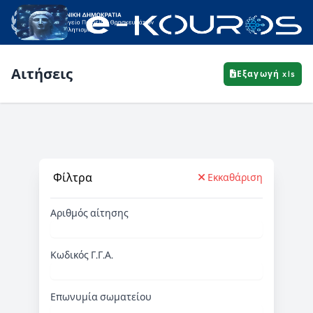
Αιτήσεις
Εξαγωγή xls
Φίλτρα
Εκκαθάριση
Αριθμός αίτησης
Κωδικός Γ.Γ.Α.
Επωνυμία σωματείου